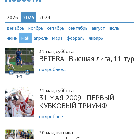
2026
2025
2024
декабрь
ноябрь
октябрь
сентябрь
август
июль
июнь
май
апрель
март
февраль
январь
31 мая, суббота
BETERA - Высшая лига, 11 тур
подробнее...
31 мая, суббота
31 МАЯ 2009 - ПЕРВЫЙ
КУБКОВЫЙ ТРИУМФ
подробнее...
30 мая, пятница